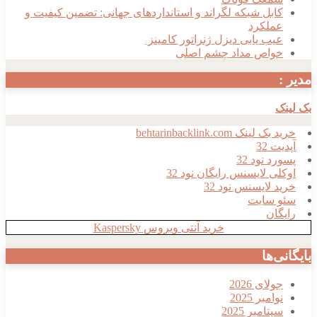
کابل شبکه لگراند و استانداردهای جهانی: تضمین کیفیت و
عملکرد
عیب یابی دیزل ژنراتور کامینز
خواص مداد چشم اصلی
مدیر :
بک لینک
خرید بک لینک behtarinbacklink.com
آپدیت 32
پسورد نود 32
اوکلی لایسنس رایگان نود 32
خرید لایسنس نود 32
سئو سایت
رایگان
خرید آنتی ویروس Kaspersky
بایگانی‌ها
جولای 2026
نوامبر 2025
سپتامبر 2025