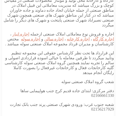
کارگاه و کارخانه محل تولید و مونتاژ محصولات صنعتی در مقیاس
کوچک و بزرگ میباشد که مدیریت معاملاتی این قبیل املاک در
مناطق صنعتی از جمله خیابان اتحاد جاده دماوند و جاده خاوران
میباشد که در کنار این مناطق شهرک های صنعتی همچون شهرک
صنعتی نصیراباد شهرک صنعتی پایتخت و شهرک های دیگر را شامل
میگردد
اجاره و فروش نوع معاملاتی املاک صنعتی ازجمله
اجاره انبار
،
اجاره کارگاه
،
اجاره کارخانه
،
اجاره سالن
و
اجاره سوله
مختص
کارشناسان و مدیران قرداد مجموعه املاک صنعتی سوله میباشد .
این قرارداد ها تحت نظر کارشناس حقوقی این مجموعه تنظیم
وتایید میگردد تا طرفین معامله با خیالی اسوده قراردادی اصولی و
سالم را تجربه نمایند همچنین گروه املاک صنعتی سوله کارشناسی
گلیه کارخانجات فعال و کارخانجات غیرفعال را بصورت کاملا
رایگان انجام میدهد
شعب گروه املاک صنعتی سوله
دفتر مرکزی: ابتدای جاده قدیم کرج جنب هواپیمایی ساها
02166661330
شعبه جنوب غرب: ورودی شهرک صنعتی پرند جنب بانک تجارت
02156217929