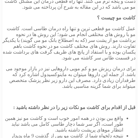
دست و پنجه نرم می کنند. تنها راه قطعی درمان این مشکل کاشت
مو می باشد که در این مقاله به شرح آن پرداخته می شود.
کاشت مو چیست ؟
عمل کاشت مو قطعی ترین و تنها راه درمان طاسی است. کاشت
مو با روش های مختلفی انجام می شود؛ این روش ها در نحوه
برداشت مو از پشت سر (که به اصطلاح بانک مو می گویند) با یکدیگر
تفاوت دارند. روش های مختلف کاشت مو در نحوه کاشت باهم
یکسان بوده و با استفاد از پانچ های ظریف گرفت های برداشت شده
در قسمت طاس سر کاشته می شود.
برای درمان ریزش مو و کم مویی داروهایی نیز در بازار موجود می
باشد. از جمله این داروها میتوان به ماینوکسیدول اشاره کرد که
طرفداران زیادی دارد. مصرف این دارو زیر نظر پزشک متخصص
میتواند برای شما گزینه مناسبی باشد.
قبل از اقدام برای کاشت مو نکات زیر را در نظر داشته باشید :
واقع بین بودن در همه امور خوب است و کاشت مو نیز همین
طور است، اگر سر شما دچار طاسی کامل می باشد نباید
انتظار موهای پرپشت داشته باشید.
نتیجه دلخواه شما از کاشت مو پس از گذشت 9 ماه پدیدار