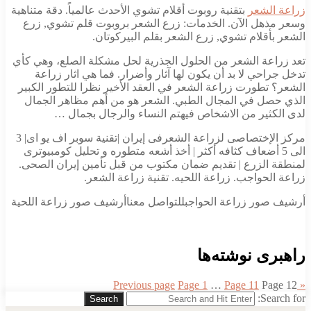
زراعة الشعر
بتقنية روبوت أقلام تشوي الأحدث عالمياً. دقة متناهية
وسعر مذهل الآن. الخدمات: زرع الشعر بروبوت قلم تشوي, زرع
الشعر بأقلام تشوي, زرع الشعر بقلم البيركوتان.
تعد زراعة الشعر من الحلول الجذرية لحل مشكلة الصلع، وهي كأي
تدخل جراحي لا بد أن يكون لها آثار وأضرار. فما هي اثار زراعة
الشعر؟ تطورت زراعة الشعر في العقد الأخير نظرا للتطور الكبير
الذي حصل في المجال الطبي. الشعر هو من أهم مظاهر الجمال
لدى الكثير من الاشخاص فيهتم النساء والرجال بجمال …
مرکز الإختصاصی لزراعة الشعرفی إیران |تقنیة سوبر اف یو ای| 3
الی 5 أضعاف کثافه أکثر | أخذ أشعه متطوره و تحلیل کومبیوتری
لمنطقة الزرع | تقدیم ضمان مکتوب من قبل تأمین إیران الصحی.
زراعة الحواجب. زراعة اللحیه. تقنیة زراعة الشعر.
أرشیف صور زراعة الحواجبللتواصل معناأرشیف صور زراعة اللحیة
راهبری نوشته‌ها
Page
1
…
Page
11
Page
12
Previous page
«
Search for:
Search