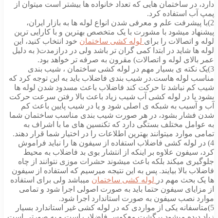
دارد، در ساختمان هایی که تعداد خانواده ها بیشتر است میتوان از
پمپ آب استفاده کرد.
2)با پیشرفت علم و معرفی شدن انواع لوله ها به بازار ایران،
پیشنهاد میشود با مشورت با یک متخصص بهترین و با کارایی ترین
لوله و اتصالات را برای
لوله کشی ساختمان
خود انتخاب کنید، این
لوله ها شاید در ابتدا کمی گران تر باشد ولی در درازمدت( به دلیل
عمر بالای لوله و اتصالات) مقرون به صرفه تر خواهد بود.
3)یک نکته ی بسیار مهم در لوله کشی ساختمان ، شیب بندی
مناسب لوله هاست.در شیب بندی فاضلاب باید به این توجه کرد که
شیب کم نباشد تا حرکت کند فاضلاب باعث مسدود شدن لوله ها
بشود یا در لوله کشی آب شیب زیاد باعث بالا رفتن سرعت حرکت
آب و آسیب به شبکه ی اصلی شود و یا در شیب پایین باعث کم
شدن فشار بشود، در هر صورت شیب بندی مناسب ساختمان شما
به عوامل مختلف بستگی دارد که تکنسین های ما با اشراف به
تمامی موارد میتوانند بهترین اطلاعات را در اختیار شما قرار دهند.
4) در لوله کشی فاضلاب استفاده از سیفون ها را نباید فراموش
کرد، سیفون علاوه بر اینکه از انتشار بوی بد فاضلاب به محیط
جلوگیری میکند بلکه باعث میشوند حشرات موزی نتوانند از چاه
فاضلاب بالا بیایند. پس به این نتیجه میرسیم که استفاده از سیفون
ها یک بحث مهم در
لوله کشی ساختمان
میباشد ولی برای استفاده
از مزایای سیفون حتما باید به صورت اصولی اجرا شود و تمامی
موارد نصب سیفون به صورت استاندارد اجرا شود.
5)متاسفانه یکی از مواردی که در لوله کشی غیر استاندارد بسیار
زیاد دیده میشود برگشت معکوس فاضلاب است و به صورتی است