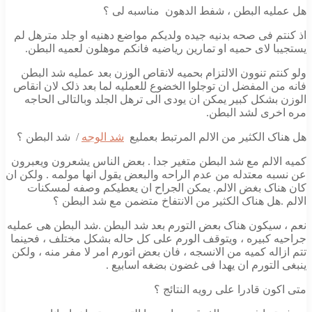
هل عملیه البطن ، شفط الدهون مناسبه لی ؟
اذ کنتم فی صحه بدنیه جیده ولدیکم مواضع دهنیه او جلد مترهل لم
یستجیبا لای حمیه او تمارین ریاضیه فانکم موهلون لعمیه البطن.
ولو کنتم تنوون الالتزام بحمیه لانقاص الوزن بعد عملیه شد البطن
فانه من المفضل ان توجلوا الخضوع للعملیه لما بعد ذلک لان انقاص
الوزن بشکل کبیر یمکن ان یودی الی ترهل الجلد وبالتالی الحاجه
مره اخری لشد البطن.
هل هناک الکثیر من الالم المرتبط بعملیع
شد الوجه
/ شد البطن ؟
کمیه الالم مع شد البطن متغیر جدا . بعض الناس یشعرون ویعبرون
عن نسبه معتدله من عدم الراحه والبعض یقول انها مولمه . ولکن ان
کان هناک بغض الالم. یمکن الجراح ان یعطیکم وصفه لمسکنات
الالم .هل هناک الکثیر من الانتفاخ متضمن مع شد البطن ؟
نعم ، سیکون هناک بعض التورم بعد شد البطن .شد البطن هی عملیه
جراحیه کبیره ، ویتوقف الورم علی کل حاله بشکل مختلف ، فحینما
تتم ازاله کمیه من الانسجه ، فان بعض اتورم امر لا مفر منه ، ولکن
ینبغی التورم ان یهدا فی غضون بضغه اسابیع .
متی اکون قادرا علی رویه النتائج ؟