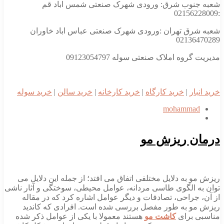
شعبه جنوب شرق: ورودی شهرک صنعتی شمس اباد قم
:02156228009
شعبه شرق تهران :ورودی شهرک صنعتی عباس اباد خاوران
02136470289
مدیریت گروه املاک صنعتی سوله 09123054797
خرید انبار
|
خرید کارگاه
|
خرید کارخانه
|
خرید سالن
|
خرید سوله
mohammad
درمان ریزش مو
ریزش مو به دلایل مختلفی اتفاق می افتد؛ از جمله این دلایل می
توان به الگوی طاسی مردانه، عوامل محیطی، سوختگی و آثار ناشی
از آن، جراحی، تصادفات و دیگر عوامل اشاره کرد که در مقاله
ریزش مو به طور مفصل بررسی شده است. افرادی که کاندید
مناسبی برای
کاشت مو
هستند معمولا با یکی از عوامل ذکر شده