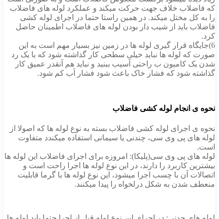
که فاضلاب خلاف جهت حرکت میکند و عملکرد لوله های فاضلاب
را به کل مختل میکند. در همین راستا حتما در اجرای لوله کشی
فاضلاب باید از شیب دار بودن لوله های فاضلاب اطمینان حاصل
کرد.
6)جایگاه قرار گیری لوله ها در زمین نیز بسیار مهم است به این
صورت که لوله ها نباید خیلی سطحی کار گذاشته شود که با یک رد
شدن یک کامیون ب راحتی آسیب ببنید و نباید هم آنقدر عمیق کار
گذاشته شود که فشار خاک باعث شود فشار آب کم شود.
نحوه ی انجام لوله کشی فاضلاب
نحوه ی اجرای لوله کشی فاضلاب بسته به نوع لوله ها که اصولا از
لوله های پی وی سی، چندنی یا سیمانی استفاده میکندد متفاوت
است.
لوله های پی وی سی(پلیکا): امروزه برای اجرای فاضلاب این لوله ها
بیشترین کاربرد را دارند، در این نوع لوله ها اجرا راحت است و
اتصالات آن با چسب اجرا میشود، این نوع لوله ها با گرما قابلیت
منعطف شدن به شکل درلخواه را پیدا میکنند.
لوله های چدنی: در اجرای این نوع لوله قبل از اجرا حتما باید لوله ها