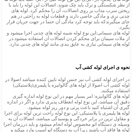
از نظر شکستگی و ترک باید چک شوند، اتصالات این لوله را باید با
ریختن سرب مذاب بر روی اتصالات، آن را محکم کرد. لوله های
چدنی نری و مادگی خاصی دارند و قطعات لوله به راحتی در هم
جای میگیرندکه باید توجه کرد مادگی آن حتما در جهت جریان قرار
بگیرد.
لوله های سیمانی:این نوع لوله شبیه لوله های چدنی اجرا میشود و
از ملات سیمان برای محکم کردن اتصالات آن استفاده میشود.در
لوله های سیمانی نیازی به عایق بندی مانند لوله های چدنی ندارد.
نحوه ی اجرای لوله کشی آب
در اجرای لوله کشی آب نیز جنس لوله تایین کننده میباشد اصولا در
لوله کشی آب اصولا از لوله های گالوانیزه یا پلیمری(پلاستیکی)
استفاده میکنند.
لوله های گالوانیزه: امر بسیار مهم در این نوع لوله اندازه گیری
دقیق آن میباشد، این نوع لوله انعطاف پذیری ندارد و اگر در اندازه
گیری آن اشتباه کنید باعث پرتی و دور ریز لوله میشود.
لوله ها پلیمری یا پلاستیکی: این نوع لوله راحت ترین لوله برای اجرا
و مقاول ترین در برابر خردگی و پوسیدگی میباشد، اتصالات آن به
وسیله ی دستگاه اتو مخصوص لوله انجام میشود و باید درزمان اجرا
لوله ها فاقد آب باشند زیرا آب به دستگاه اتو آسیب وارد میکند و