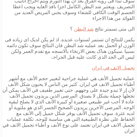
سوف تبدا فی رویه الفرق بعد ان یهدا التورم ویتم اخراج انابیب
التصریف .ویعتبر شد البطن الکامل اجزا نافذ الغایه ویجب اعطا
الجسم الوقت الکافی للشفاء وسوف یجني المریض العدید من
الفوائد من هذا الاجراء
الی متی تسمتر نتائج
شد البطن
؟
یکمن للنتائج ان تستمر لسنوات عدیده. اذ لم یکن لدیک ای زیاده فی
الوزن او الحمل بعد عملیه شد البطن فان النتائج سوف تکون دائمه
نسبیا .سیکون هناک بعض الارتخاء بالانسجه مع تقدم العمر ولکن
لیس الی الحد الذی کانت علیه قبل الجراحۃ
تجميل الانف في ايران
عملية تجميل الأنف هي عملية جراحية لتغيير حجم الأنف مع أشهر
أطباء تجميل الانف في ايران. كثير من الناس لا يحبون شكل الأنف
لأن إر لا تبدو جيدة على وجههم. حتى تغيير طفيف في الأنف يمكن أن
تجعلها جميلة بشكل لا يصدق. المرضى الذين يريدون تجميل الأنف
عادة لا أحب غير طبيعي صغيرة أو كبيرة الأنف الذي لا يصلح لبقية
الوجه. المرضى الآخرين يريدون الصحيح الجسر الذي هو ملتوية أو
لديه عثرة. سوف تجميل الأنف يوفر شكل جميل إلى الأنف مع
الحفاظ على نظرة الطبيعية التي هي مناسبة للوجه. تكلفة عمليات
تجميل الانف في ايران تعتمد على نوع الأنف و أطباء تجميل الانف في
ايران