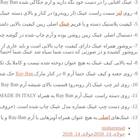
3- عینک آفتابی را در دست خود نگه دارید و آرم حکاکی شده Ray Ban را بررسی کنید. روی فلزی که زیر پلاستیک نگهدارنده قسمت بینی است باید آرم RB حک شده باشد.
4- روی
لنز
سمت راست عینک (از روبه‌رو) در کنار و بالای دسته عینک باید آرم RB به وصورت لیزری 
5- کیفیت پلاستیک دسته و یا فریم
عینک
اصلی ریبن کیفیت بالایی داشت
6- دستمال اصلی عینک ریبن روشن بوده و آرم چاپ شده در گوشه چپ آن قرمز رنگ است (صورتی یا قرمز کم رنگ نیست)
7- بروشور همراه عینک دارای کیفیت چاپ بالایی است و باید عاری از
بروشور کشیده و در صورتی که دست شما سیاه شد عینک شما احتمال 
8- لبه بالایی کیف عینک به هیچ عنوان دوخته شده نیست و کاملا یک تکه است و هم‌چنین آرم Ray.Ban با نشانه ® روی دکمه کیف حک شده است.
9- روی جعبه و کیف عینک حتما آرم ® در کنار مارک
Ray Ban
حک شده
10- روی لنز چپ عینک (از روبه‌رو) قسمت بالای شیشه آرم Ray Ban با فونت زیبا و بدون پخش شدگی رنگ چاپ شده است. ممکن است بعد از آرم حروفی نظیر P نیز باشد که نشان‌گر پلاریزه بودن عینک است.
11- روی دسته راست عینک آرم Ray Ban به همراه MADE IN ITALY با آرم استاندارد اروپا CE چاپ شده است. (حروف کاملا خوانا است)
12- روی دست چپ عینک شماره مدل عینک چاپ شده است. (حروف کاملا خوانا است)
13- عینک‌های
اصلی
به هیچ عنوان همراه آویزهایی با آرم Ray-Ban و یا برچسب‌های رنگارنگ عرضه نمی‌شوند
mohammad
جولای 14, 2018
جولای 14, 2018