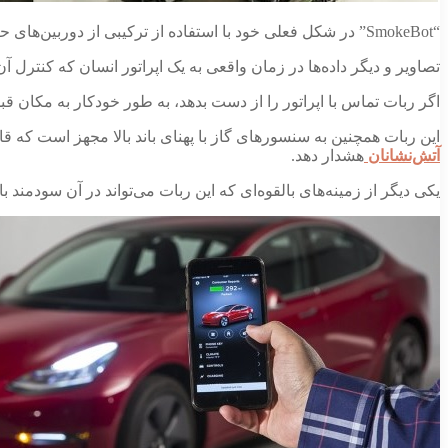
“SmokeBot” در شکل فعلی خود با استفاده از ترکیبی از دوربین‌های حرارتی استریو، دوربین 3 بعدی راداری و لیدار(تشخیص و تصحیح نور) قادر به دیدن در دود متراکم است.
تصاویر و دیگر داده‌ها در زمان واقعی به یک اپراتور انسان که کنترل آ
اگر ربات تماس با اپراتور را از دست بدهد، به طور خودکار به مکان قب
این ربات همچنین به سنسورهای گاز با پهنای باند بالا مجهز است که قا
آتش‌نشانان
هشدار دهد.
یکی دیگر از زمینه‌های بالقوه‌ای که این ربات می‌تواند در آن سودمند 