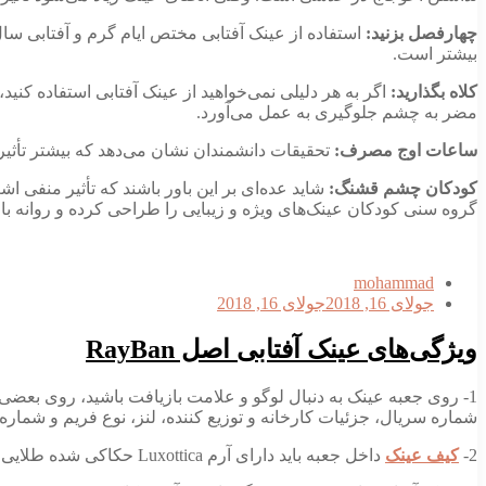
چهارفصل بزنید:
بیشتر است.
کلاه بگذارید:
مضر به چشم جلوگیری به عمل می‌آورد.
ساعات اوج مصرف:
تحقیقات دانشمندان نشان می‌دهد که بیشتر تأثیرات منفی نور خورشید در میان ساعت ۹ صبح تا ۲ ب
کودکان چشم قشنگ:
شاید عده‌ای بر این باور باشند که تأثیر منفی 
گروه سنی کودکان عینک‌های ویژه و زیبایی را طراحی کرده و روانه بازا
mohammad
جولای 16, 2018
جولای 16, 2018
ویژگی‌های عینک آفتابی اصل RayBan
شماره سریال، جزئیات کارخانه و توزیع کننده، لنز، نوع فریم و شما
2-
کیف عینک
داخل جعبه باید دارای آرم Luxottica حکاکی شده طلایی در وسط سمت چپ کیف باشد. اگر این آرم دایره‌ای شکا طلایی رنگ پرینت شده و کم رنگ باشد، احتمالا عینک آفتابی تقلبی است!