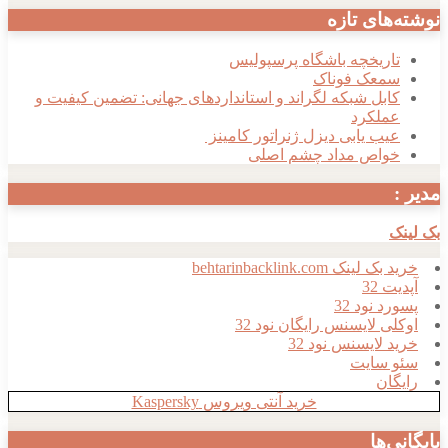
نوشته‌های تازه
تاریخچه باشگاه پرسپولیس
سمعک فوناک
کابل شبکه لگراند و استانداردهای جهانی: تضمین کیفیت و
عملکرد
عیب یابی دیزل ژنراتور کامینز
خواص مداد چشم اصلی
مدیر :
بک لینک
خرید بک لینک behtarinbacklink.com
آپدیت 32
پسورد نود 32
اوکلی لایسنس رایگان نود 32
خرید لایسنس نود 32
سئو سایت
رایگان
خرید آنتی ویروس Kaspersky
بایگانی‌ها