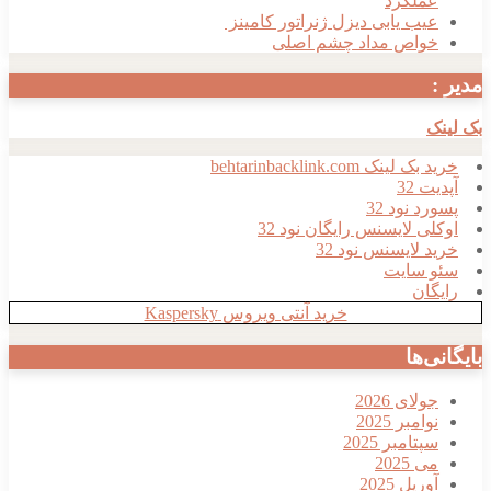
ملکرد
یب یابی دیزل ژنراتور کامینز
واص مداد چشم اصلی
ک
لینک behtarinbacklink.com
ت 32
د نود 32
ی لایسنس رایگان نود 32
 لایسنس نود 32
 سایت
گان
خرید آنتی ویروس Kaspersky
ی‌ها
ولای 2026
وامبر 2025
پتامبر 2025
ی 2025
وریل 2025