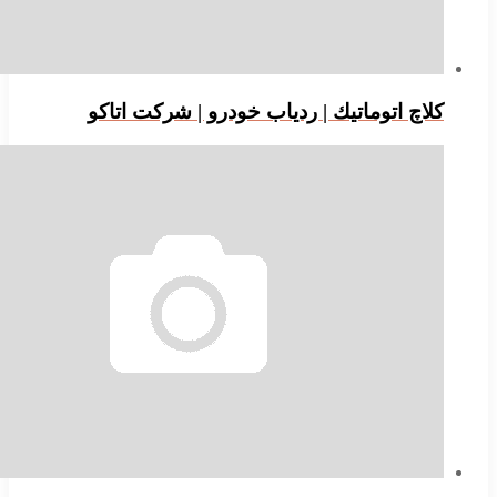
لاچ اتوماتيك | ردياب خودرو | شرکت اتاکو