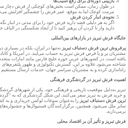
بازبینی دوره‌ای برای رفع آسیب‌ها
در طول زمان، ممکن است بخش‌های کوچکی از فرش دچار ساییدگ
مرمت کوچک اما به موقع، عمر فرش را چشمگیر افزایش می‌د
نحوه‌ی انبار کردن فرش
اگر به هر دلیلی قصد دارید فرش خود را برای مدتی در انبار نگ
دارید واز تا کردن آن پرهیز کنید تا از ایجاد شکستگی در الیاف 
جایگاه فرش تبریز در بازارهای بین‌المللی
پرفروش ترین فرش دستباف تبریز
نه‌تنها در ایران، بلکه در بسیاری
مشتریان پر و پا قرص فرش تبریز به حساب می‌آیند. در آمریکا و کانا
یافته است. در کشورهای عربی حوزه خلیج فارس مانند امارات متحده 
شناخته می‌شود.علاوه بر این، گسترش تکنولوژی و ظهور پلتفرم‌های خ
راه‌اندازی کرده و به مشتریان سراسر جهان، خدمات ارسال مستقیم ار
اهمیت فرش تبریز در گردشگری فرهنگی
تبریز به‌دلیل موقعیت تاریخی و فرهنگی خود، یکی از شهرهای گردشگرپذ
و خرید فرش به تبریز سفر می‌کنند. این شکل گردشگری که به “گر
ترین فرش دستباف تبریز
را به‌عنوان سوغات لوکس خریداری و به کشور
سایر ملل می‌شود. همچنین، برگزارکنندگان فستیوال‌ها و جشنواره‌های 
برمی‌دارند.
فرش تبریز و تأثیر آن بر اقتصاد محلی