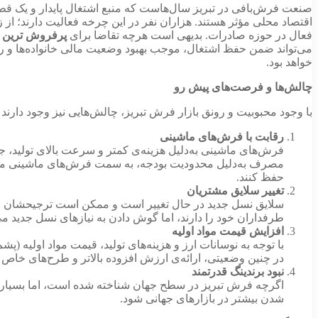
صنعت فرش‌بافی در تبریز سال‌هاست که منبع اشتغال پایدار و یک قطب 
اقتصاد محلی مؤثر هستند. هزاران نفر در این چرخه فعالیت دارند؛ از
فعال در حوزه صادرات. بدیهی است هرچه تقاضا برای
پرفروش ترین 
می‌تواند ضمن حفظ اشتغال، موجب بهبود وضعیت مالی خانواده‌ها و ر
خواهد بود.
چالش‌ها و فرصت‌های پیش رو
با وجود محبوبیت و رونق بازار فرش تبریز، چالش‌هایی نیز وجود دارند که
رقابت با فرش‌های ماشینی
فرش‌های ماشینی به‌دلیل هزینه‌ی کمتر و سرعت بالای تولید، 
مصرف به‌دلیل محدودیت بودجه، به سمت فرش‌های ماشینی متمای
حفظ کنند.
تغییر سلایق مشتریان
سلایق نسل جدید در حال تغییر است و ممکن است ترجیحشان ط
طرفداران خود را دارند، اما گوش دادن به نیازهای نسل جدید می‌ت
افزایش قیمت مواد اولیه
با توجه به نوسانات ارز و هزینه‌های تولید، قیمت مواد اولیه
در چنین وضعیتی، ارائه‌ی ارزش افزوده بالاتر و طرح‌های خاص م
نبود برندینگ قدرتمند
اگرچه فرش تبریز در سطح جهان شناخته شده است، اما بسیاری از
شدن بیشتر در بازارهای جهانی شود.