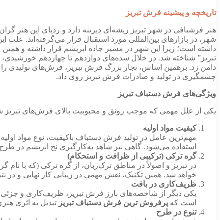
تاریخچه و پیشینه فرش تبریز
هنر فرشبافی در شهر تبریز ریشه‌ای دیرینه دارد و ردپای این هنر گران
شهر، در بازارهای بین‌المللی مورد استقبال قرار می‌گرفته‌اند. علت ا
داشته است؛ زیرا این شهر در مسیر جاده ابریشم قرار داشته و همین 
تبریز” شناخته شد. در خلال سده‌های دوازدهم تا چهاردهم خورشیدی، ح
دامن زد. برهمین اساس، تجار بزرگ فرش تبریز، فرش‌های تولیدی را ب
چشمگیری در تولید و صادرات فرش تبریز روی داد.
ویژگی‌های فرش دستباف تبریز
یکی از علل مهمی که موجب رونق و محبوبیت بالای فرش‌های تبریز 
کیفیت مواد اولیه
مهم‌ترین عامل در تولید فرش دستباف باکیفیت، نوع مواد اولی
استفاده می‌شود. گاهی نیز شاهد به‌کارگیری نخ ابریشم در طرح‌ه
گره ترکی (ترکیبی از ظرافت و استحکام)
در تبریز و اصولاً در مناطق ترک‌زبان، از گره ترکی (که با ن
خواهد شد. همین تکنیک، نقش مهمی در زیبایی کار نهایی و در 
ظریف‌کاری در بافت
یکی دیگر از شاخصه‌های بارز فرش تبریز، ظریف‌کاری و جزئی‌نگ
است که
پرفروش ترین فرش دستباف تبریز
تبدیل به اثری هنری
تنوع در طرح