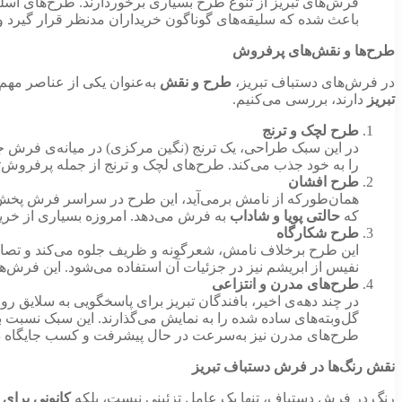
فرش‌های تبریز از تنوع طرح بسیاری برخوردارند. طرح‌های اسل
باعث شده که سلیقه‌های گوناگون خریداران مدنظر قرار گیرد و ب
طرح‌ها و نقش‌های پرفروش
در فرش‌های دستباف تبریز،
طرح و نقش
به‌عنوان یکی از عناصر مهم
تبریز
دارند، بررسی می‌کنیم.
طرح لچک و ترنج
در این سبک طراحی، یک ترنج (نگین مرکزی) در میانه‌ی فرش جای
را به خود جذب می‌کند. طرح‌های لچک و ترنج از جمله پرفروش‌تر
طرح افشان
همان‌طورکه از نامش برمی‌آید، این طرح در سراسر فرش پخش ا
که
حالتی پویا و شاداب
به فرش می‌دهد. امروزه بسیاری از خری
طرح شکارگاه
این طرح برخلاف نامش، شعرگونه و ظریف جلوه می‌کند و تصاویر
نفیس از ابریشم نیز در جزئیات آن استفاده می‌شود. این فرش‌ها 
طرح‌های مدرن و انتزاعی
در چند دهه‌ی اخیر، بافندگان تبریز برای پاسخگویی به سلایق روز
گل‌وبته‌های ساده شده را به نمایش می‌گذارند. این سبک نسبت ب
طرح‌های مدرن نیز به‌سرعت در حال پیشرفت و کسب جایگاه 
نقش رنگ‌ها در فرش دستباف تبریز
رنگ در فرش دستباف، تنها یک عامل تزئینی نیست، بلکه
کانونی برای