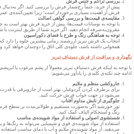
بررسی تراکم و جنس فرش
پیش از خرید، حتماً رج‌شمار فرش را بررسی کنید. اگر به‌دنبال 
فرش از اهمیت بسیاری برخوردار است؛ زیرا تعیین‌کننده‌ی عمر
مقایسه‌ی قیمت‌ها و بررسی گواهی اصالت
با توجه به نوسانات قیمت‌ها، پیش از خرید فرش بهتر است به چن
مقرون‌به‌صرفه انجام دهید. اگر خرید شما از طریق اینترنت ی
توجه به هماهنگی رنگ و طرح با فضای دکوراسیون
انتخاب یک فرش تبریز ارزشمند زمانی بیشترین جلوه را دارد که
همخوانی داشته باشد، جلوه‌ی کلی اتاق را دوچندان خواهد کرد و 
نگهداری و مراقبت از فرش دستباف تبریز
با توجه به اینکه فرش دستباف تبریز معمولاً از پشم مرغوب یا ابری
ادامه چند نکته‌ی کلیدی را یادآور می‌شویم:
جاروکشی منظم و ملایم
برای برطرف کردن گردوغبار، بهتر است از جاروبرقی با قدرت
می‌شود در جهت خواب فرش حرکت کنید.
جلوگیری از تابش مداوم آفتاب
نور خورشید اگر به‌صورت مستقیم و طولانی‌مدت بر سطح فرش بت
رنگ و استحکام الیاف کمک کنید.
شستشوی اصولی و استفاده از مواد شوینده‌ی مناسب
استفاده از مواد شوینده‌ی قوی و شیمیایی می‌تواند به رنگ‌ها 
می‌دهید، از مواد شوینده‌ی ملایم و آب با دمای مناسب استفاده