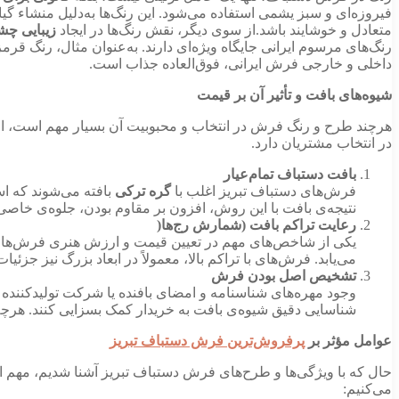
فیروزه‌ای و سبز یشمی استفاده می‌شود. این رنگ‌ها به‌دلیل منشاء گ
متعادل و خوشایند باشد.از سوی دیگر، نقش رنگ‌ها در ایجاد
زیبایی چش
رنگ‌های مرسوم ایرانی جایگاه ویژه‌ای دارند. به‌عنوان مثال، رنگ قرم
داخلی و خارجی فرش ایرانی، فوق‌العاده جذاب است.
شیوه‌های بافت و تأثیر آن بر قیمت
هرچند طرح و رنگ فرش در انتخاب و محبوبیت آن بسیار مهم است، ام
در انتخاب مشتریان دارد.
بافت دستباف تمام‌عیار
فرش‌های دستباف تبریز اغلب با
گره ترکی
بافته می‌شوند که اس
نتیجه‌ی بافت با این روش، افزون بر مقاوم بودن، جلوه‌ی خا
رعایت تراکم بافت (شمارش رج‌ها(
یکی از شاخص‌های مهم در تعیین قیمت و ارزش هنری فرش‌های تب
می‌یابد. فرش‌های با تراکم بالا، معمولاً در ابعاد بزرگ نیز جزئ
تشخیص اصل بودن فرش
وجود مهره‌های شناسنامه و امضای بافنده یا شرکت تولیدکنند
شناسایی دقیق شیوه‌ی بافت به خریدار کمک بسزایی کنند. هرچه
عوامل مؤثر بر
پرفروش‌ترین فرش دستباف تبریز
حال که با ویژگی‌ها و طرح‌های فرش دستباف تبریز آشنا شدیم، مهم 
می‌کنیم: