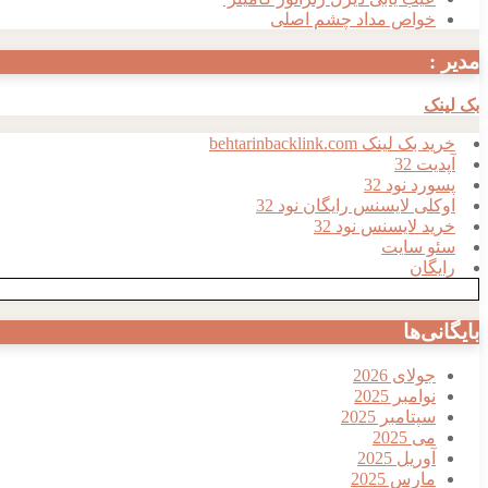
خواص مداد چشم اصلی
مدیر :
بک لینک
خرید بک لینک behtarinbacklink.com
آپدیت 32
پسورد نود 32
اوکلی لایسنس رایگان نود 32
خرید لایسنس نود 32
سئو سایت
رایگان
بایگانی‌ها
جولای 2026
نوامبر 2025
سپتامبر 2025
می 2025
آوریل 2025
مارس 2025