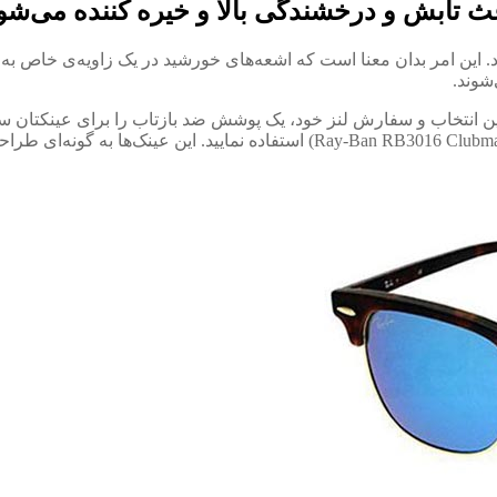
 تابش و درخشندگی بالا و خیره کننده می­‌شو
د. این امر بدان معنا است که اشعه­‌های خورشید در یک زاویه­‌ی خاص ب
شوند.
ین انتخاب و سفارش لنز خود، یک پوشش ضد بازتاب را برای عینکتان س
لنزهای انعکاسی یا آینه‌­ای، مانند عینک آفتابی ری بن کلاب مستر (RB3016 Clubmaster