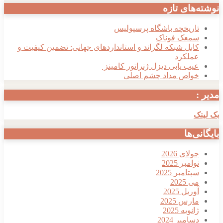
های تازه
اریخچه باشگاه پرسپولیس
معک فوناک
ابل شبکه لگراند و استانداردهای جهانی: تضمین کیفیت و
ملکرد
یب یابی دیزل ژنراتور کامینز
واص مداد چشم اصلی
ک
ی‌ها
ولای 2026
وامبر 2025
پتامبر 2025
ی 2025
وریل 2025
ارس 2025
انویه 2025
سامبر 2024