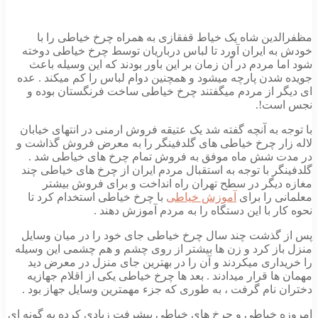
دین شاه یک خیاط قفقازی به همراه چرخ خیاطی را با
ه ایران آورد تا لباس درباریان توسط چرخ خیاطی دوخته
 مردم در آن زمان بر این باور بودند که این وسیله باعث
شدن پارچه میشود و همچنین دوام لباس را کم میکند . عده
ر از مردم میگفتند چرخ خیاطی ساخت فرنگستان بوده و
ست!.
 به آنچه گفته شد یک عتیقه فروش ارمنی در انتهای خیابان
ار چرخ خیاطی های گلدفینگر را به معرض فروش گذاشت و
 شش ماه موفق به فروش تمام چرخ های خیاطی شد .
ر با توجه به استقبال مردم ایران از چرخ های خیاطی چند
دیگر در سطح تهران راه انداخت و برای فروش بیشتر
ی را برای
آموزش خیاطی
با چرخ خیاطی استخدام کرد تا
ر با این دستگاه را به مردم آموزش دهند .
گذشت چند سال چرخ خیاطی جای خود را در میان وسایل
از کرد و زن ها بیشتر از روی چشم و هم چشمی این وسیله
داری میکردند و آن را در بهترین جای منزل در معرض دید
ا قرار میدادند . بعد ها چرخ خیاطی یکی از اقلام جهازیه
 نام گرفت ، به طوری که جزء مهمترین وسایل جهاز بود .
 خیاطی و چرخ های خیاطی پیشرفت زیادی کرده به گونه ای