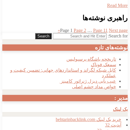
Read More
راهبری نوشته‌ها
»
Page
1
Page
2
…
Page
11
Next page
Search for:
Search
نوشته‌های تازه
تاریخچه باشگاه پرسپولیس
سمعک فوناک
کابل شبکه لگراند و استانداردهای جهانی: تضمین کیفیت و
عملکرد
عیب یابی دیزل ژنراتور کامینز
خواص مداد چشم اصلی
مدیر :
بک لینک
خرید بک لینک behtarinbacklink.com
آپدیت 32