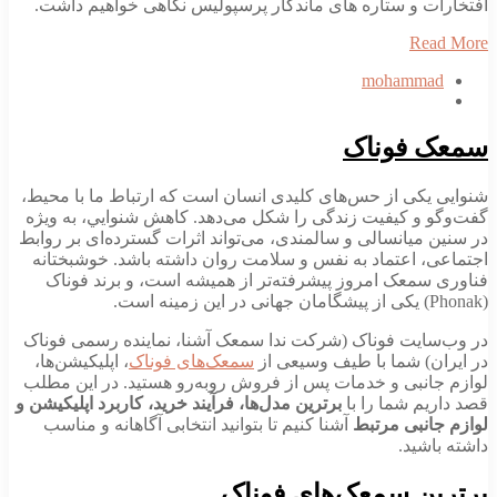
افتخارات و ستاره های ماندگار پرسپولیس نگاهی خواهیم داشت.
Read More
mohammad
سمعک فوناک
شنوایی یکی از حس‌های کلیدی انسان است که ارتباط ما با محیط،
گفت‌وگو و کیفیت زندگی را شکل می‌دهد. کاهش شنوايي، به ویژه
در سنین میانسالی و سالمندی، می‌تواند اثرات گسترده‌ای بر روابط
اجتماعی، اعتماد به نفس و سلامت روان داشته باشد. خوشبختانه
فناوری سمعک امروز پیشرفته‌تر از همیشه است، و برند فوناک
(Phonak) یکی از پیشگامان جهانی در این زمینه است.
در وب‌سایت فوناک (شرکت ندا سمعک آشنا، نماینده رسمی فوناک
در ایران) شما با طیف وسیعی از
سمعک‌های فوناک
، اپلیکیشن‌ها،
لوازم جانبی و خدمات پس از فروش روبه‌رو هستید. در این مطلب
قصد داریم شما را با
برترین مدل‌ها، فرآیند خرید، کاربرد اپلیکیشن و
لوازم جانبی مرتبط
آشنا کنیم تا بتوانید انتخابی آگاهانه و مناسب
داشته باشید.
برترین سمعک‌های فوناک