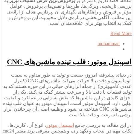
مقاله، قصد داریم با تمرکز بر
پرفروش‌ترین فرش دستباف تبریز
به
بررسی تاریخچه، ویژگی‌ها، طرح‌ها و نقش‌های پرفروش، عوامل
مؤثر بر فروش و راهکارهای نگهداری آن بپردازیم. هدف از ارائه‌ی
این مطلب، آگاهی‌بخشی درباره‌ی دلایل محبوبیت این نوع فرش و
کمک به انتخاب بهتر برای علاقه‌مندان است.
Read More
mohammad
اسپیندل موتور: قلب تپنده ماشین‌های CNC
در دنیای پیشرفته امروز، صنعت و تولید به طور مداوم به سمت
اتوماسیون و دقت بالا حرکت می‌کند. ماشین‌های CNC (کنترل
عددی کامپیوتری) از جمله ابزارهای حیاتی در این حوزه هستند که به
تولید قطعات با دقت بالا و سرعت بیشتر کمک می‌کنند. یکی از
اجزای کلیدی در این ماشین‌ها که نقش بسزایی در عملکرد و کیفیت
نهایی دارد، اسپیندل موتور است. اسپیندل موتور به عنوان قلب تپنده
ماشین‌های CNC شناخته می‌شود و وظیفه اصلی آن چرخاندن ابزار
برشی با سرعت و دقت بالا است.
در این مقاله، به بررسی جامع
اسپیندل موتور
، انواع آن، کاربردها،
نکات مهم در انتخاب و نگهداری، و همچنین معرفی برند معتبر cnc24