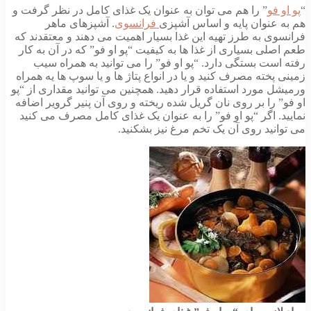
“
پو او فو
” را هم می توان به عنوان یک غذای کامل در نظر گرفت و
هم به عنوان پایه و اساس آشپزی
فرانسوی
. آشپزهای ماهر
فرانسوی به طرز تهیه این غذا بسیار اهمیت می دهند و معتقدند که
طعم اصلی بسیاری از غذا ها به کیفیت “پو او فو” که در آن به کار
رفته است بستگی دارد. “پو او فو” را می توانید به همراه سیب
زمینی پخته مصرف کنید و یا در انواع پتاژ ها و یا سوپ ها یه همراه
ورمیشل مورد استفاده قرار دهید. همچنین می توانید مقداری از “پو
او فو” را بر روی نان گریل شده ریخته و روی آن پنیر گرویر اضافه
نمایید. اگر “پو او فو” را به عنوان یک غذای کامل مصرف می کنید
می توانید روی آن یک تخم مرغ نیز بشکنید.