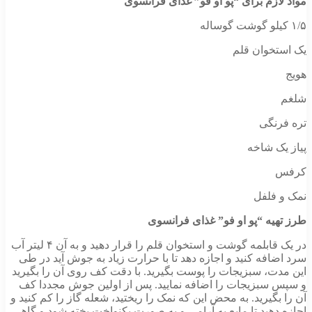
مواد لازم برای “پو او فو” غذای فرانسوی
۱/۵ کیلو گوشت گوساله
یک استخوان قلم
هویج
شلغم
تره فرنگی
پیاز یک شاخه
کرفس
نمک و فلفل
طرز تهیه “پو او فو” غذای فرانسوی
در یک قابلمه گوشت و استخوان قلم را قرار دهید و به آن ۴ لیتر آب
سرد اضافه کنید و اجازه دهد تا با حرارت زیاد به جوش آید در طی
این مدت، سبزیجات را پوست بگیرید. با دقت کف روی آن را بگیرید
و سپس سبزیجات را اضافه نمایید. پس از اولین جوش مجددا کف
آن را بگیرید. به محض این که نمک را ریختید، شعله گاز را کم کنید و
اجازه دهید تا مایع به آرامی و به صورت یکنواخت پخته شود و گاهی