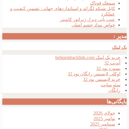
معک فوناک
ابل شبکه لگراند و استانداردهای جهانی: تضمین کیفیت و
ملکرد
یب یابی دیزل ژنراتور کامینز
واص مداد چشم اصلی
ک
لینک behtarinbacklink.com
ت 32
د نود 32
ی لایسنس رایگان نود 32
 لایسنس نود 32
 سایت
گان
ی‌ها
ولای 2026
وامبر 2025
پتامبر 2025