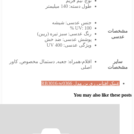
نوع:
نیم فریم
طول دسته:
140 میلیمتر
جنس عدسی:
شیشه
UV:
100 %
صات
رنگ عدسی:
سبز تیره (ریبن)
سی
پوشش عدسی:
ضد خش
ویژگی عدسی:
UV 400
یر
اقلام-همراه:
جعبه
,
دستمال مخصوص
,
کاور
صات
اصلی
ینک آفتابی ری بن مدل RB3016-w0366
You may also like thes