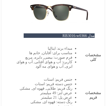
دل RB3016-w0366
مبداء برند:
ایتالیا
مناسب برای:
آقایان
,
خانم ها
صات
فرم صورت:
بیضی
,
دایره
,
مربع
لی
کاربرد:
آب و هوای آفتابی
,
آب و هوای
ابری
,
آب و هوای مه آلود
جنس فریم:
استات
جنس دسته فریم:
استات
رنگ فریم:
طلایی
,
قهوه ای
,
مشکی
صات
عرض لنز:
49 میلیمتر
یم
عرض پل:
21 میلیمتر
رنگ دسته:
قهوه ای
,
مشکی