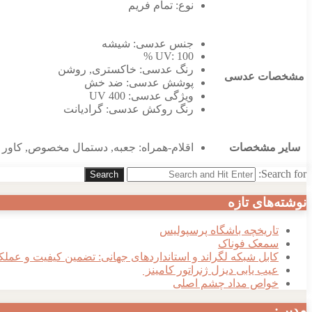
نوع:
تمام فریم
جنس عدسی:
شیشه
UV:
100 %
رنگ عدسی:
خاکستری
,
روشن
مشخصات عدسی
پوشش عدسی:
ضد خش
ویژگی عدسی:
UV 400
رنگ روکش عدسی:
گرادیانت
سایر مشخصات
اقلام-همراه:
جعبه
,
دستمال مخصوص
,
کاور 
Search for:
Search
نوشته‌های تازه
تاریخچه باشگاه پرسپولیس
سمعک فوناک
کابل شبکه لگراند و استانداردهای جهانی: تضمین کیفیت و عملک
عیب یابی دیزل ژنراتور کامینز
خواص مداد چشم اصلی
مدیر :