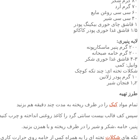
۸۰ گرم شکر
۷۰ گرم آرد
۶۰ سی سی روغن مایع
۴۰ سی سی شیر
۱ قاشق چای خوری بیکینگ پودر
۱/۵ قاشق غذا خوری پودر کاکائو
لایه پنیری:
۲۰۰ گرم پنیر ماسکارپونه
۲۰۰ گرم خامه صبحانه
٣-۴ قاشق غذا خوری شکر
وانیل: کمی
شکلات تخته ای: چند تکه کوچک
۱۰ گرم پودر ژلاتین
۱٫۲ فنجان شیر
طرز تهیه
تمام مواد
کیک
را در ظرف ریخته به مدت چند دقیقه هم بزنید
سپس کف قالب بیست سانتی گرد را کاغذ روغنی انداخته و چرب کنید. مایه کیک را داخل قالب بریزید و به مد
پنیر، خامه ،شکر و شیر را در ظرف ریخته و با همزن بزنید.
تکه های
شکلات
تخته ای را به همراه کمی از خامه روی حرارت کاری بگذ