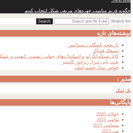
Next post:
چگونه فریم مناسب چهره‌های مربعی شکل انتخاب کنیم
Search for:
Search
نوشته‌های تازه
تاریخچه باشگاه پرسپولیس
سمعک فوناک
کابل شبکه لگراند و استانداردهای جهانی: تضمین کیفیت و عملک
عیب یابی دیزل ژنراتور کامینز
خواص مداد چشم اصلی
مدیر :
بک لینک
بایگانی‌ها
جولای 2026
نوامبر 2025
سپتامبر 2025
می 2025